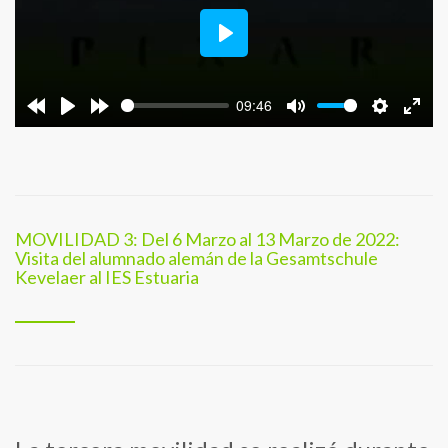
Play
09:46
MOVILIDAD 3: Del 6 Marzo al 13 Marzo de 2022:
Visita del alumnado alemán de la Gesamtschule
Kevelaer al IES Estuaria