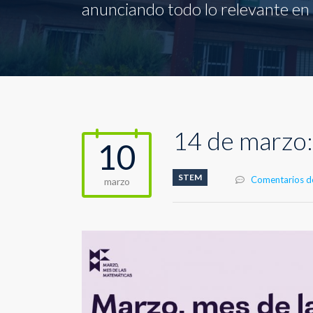
anunciando todo lo relevante en l
14 de marzo:
10
STEM
Comentarios d
marzo