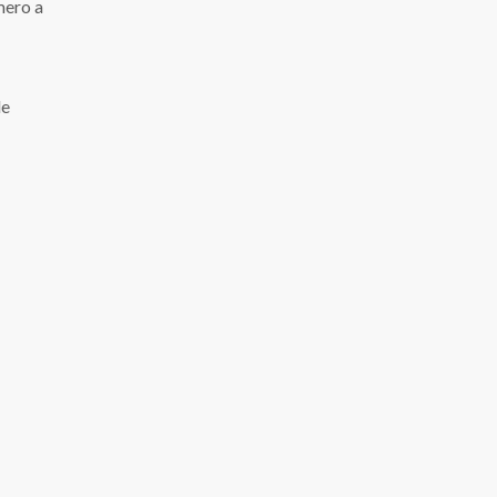
mero a
de