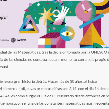
las
Matemáticas
ndial de las Matemáticas, tras la decisión tomada por la UNESCO 
a de las ciencias no contaba hasta el momento con un día propio 
asual.
iene una gran historia detrás. Hace más de 30 años, al físico
l número π (pi), cuyas primeras cifras son 3,14; con el día 14 de m
14). Así es como surgió el Día de Pi, celebrado desde entonces en 
tiempos, por ser una de las constantes matemáticas más frecuente