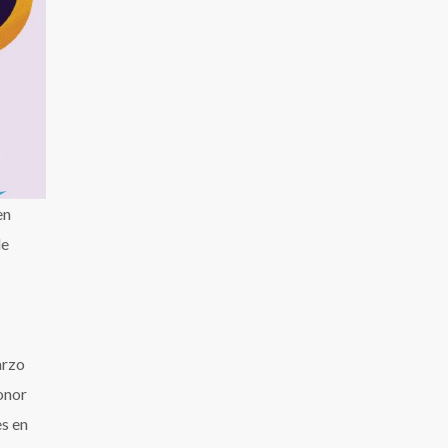
en
de
arzo
honor
s en