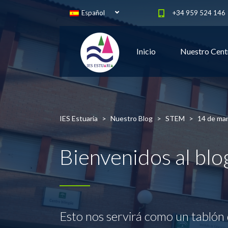
Español
+34 959 524 146
Inicio
Nuestro Cent
IES Estuaria
>
Nuestro Blog
>
STEM
>
14 de mar
Bienvenidos al bl
Esto nos servirá como un tablón 