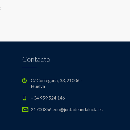
E
Contacto
C/ Cortegana, 33, 21006 –
Huelva
+34 959 524 146
21700356.edu@juntadeandalucia.es