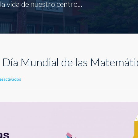
a vida de nuestro centro...
 Día Mundial de las Matemáti
en
esactivados
14
de
marzo:
Día
Mundial
de