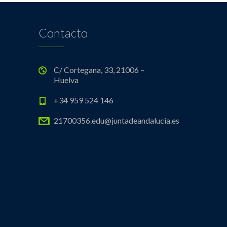
Contacto
C/ Cortegana, 33, 21006 –
Huelva
+34 959 524 146
21700356.edu@juntadeandalucia.es