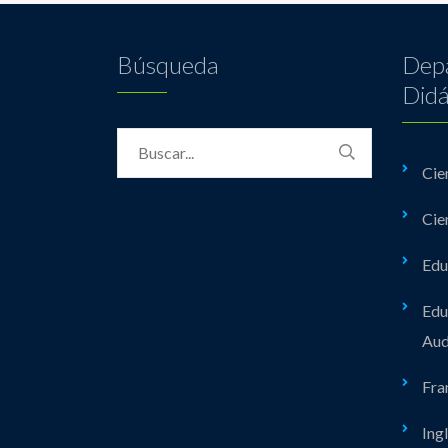
Búsqueda
Dep
Didá
Cie
Cie
Edu
Edu
Aud
Fra
Ing