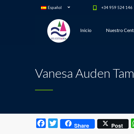
Español
+34 959 524 146
Inicio
Nuestro Cent
Vanesa Auden Ta
Facebook
Twitter
Share
Post