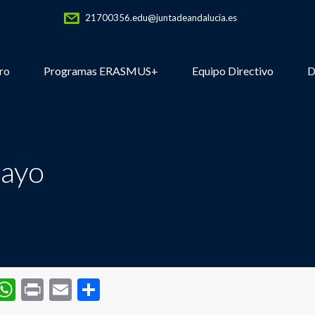
21700356.edu@juntadeandalucia.es
ro
Programas ERASMUS+
Equipo Directivo
D
mayo
WhatsApp
Print
Email
Compartir