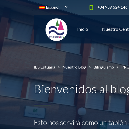
Español
+34 959 524 146
Inicio
Nuestro Cent
IES Estuaria
>
Nuestro Blog
>
Bilingüismo
>
PRO
Bienvenidos al bl
Esto nos servirá como un tablón 