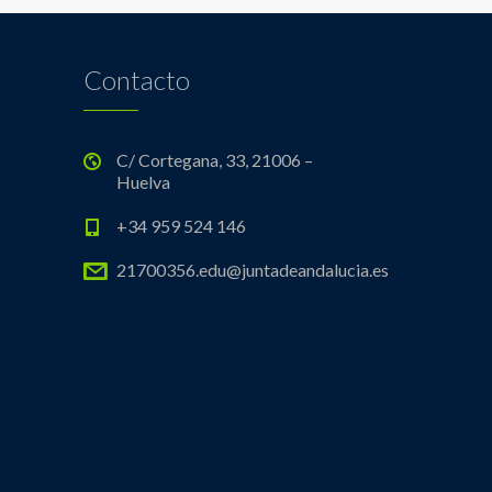
Contacto
C/ Cortegana, 33, 21006 –
Huelva
+34 959 524 146
21700356.edu@juntadeandalucia.es