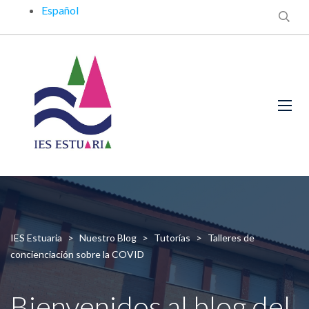
Español
IES Estuaria
>
Nuestro Blog
>
Tutorías
>
Talleres de
concienciación sobre la COVID
Bienvenidos al blog del