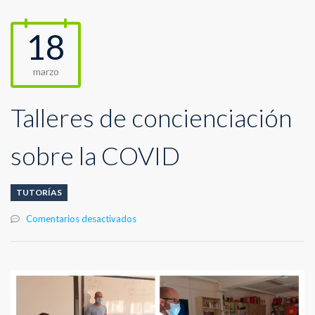
18
marzo
Talleres de concienciación
sobre la COVID
TUTORÍAS
en
Comentarios desactivados
Talleres
de
concienciación
sobre