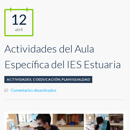
12
abril
Actividades del Aula
Específica del IES Estuaria
ACTIVIDADES
,
COEDUCACIÓN
,
PLAN IGUALDAD
en
Comentarios desactivados
Actividades
del
Aula
Específica