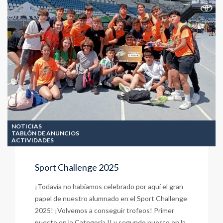
livre
dans
la
Literatture
Française
NOTICIAS
TABLÓN DE ANUNCIOS
ACTIVIDADES
Sport Challenge 2025
¡Todavía no habíamos celebrado por aquí el gran
papel de nuestro alumnado en el Sport Challenge
2025! ¡Volvemos a conseguir trofeos! Primer
puesto en la Categoría II y segundo puesto en la