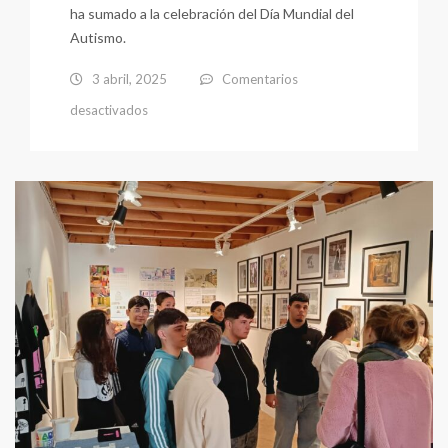
ha sumado a la celebración del Día Mundial del
Autismo.
3 abril, 2025
Comentarios
en
desactivados
Día
del
Autismo