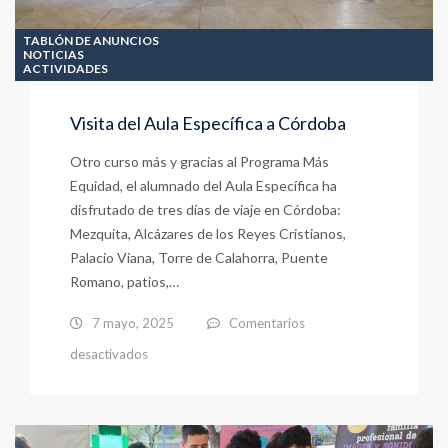
TABLÓN DE ANUNCIOS
NOTICIAS
ACTIVIDADES
Visita del Aula Específica a Córdoba
Otro curso más y gracias al Programa Más
Equidad, el alumnado del Aula Específica ha
disfrutado de tres días de viaje en Córdoba:
Mezquita, Alcázares de los Reyes Cristianos,
Palacio Viana, Torre de Calahorra, Puente
Romano, patios,…
7 mayo, 2025
Comentarios
en
desactivados
Visita
del
Aula