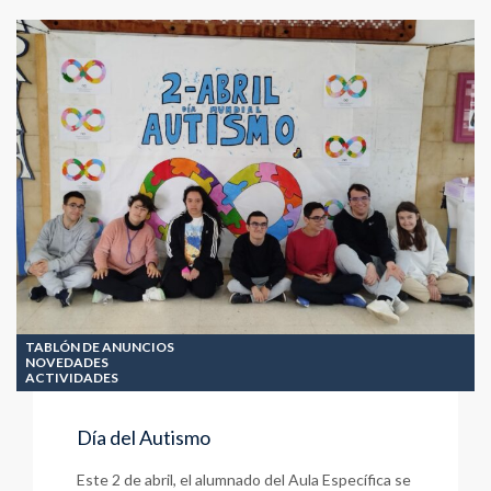
Aula
del
Futuro
TABLÓN DE ANUNCIOS
NOVEDADES
ACTIVIDADES
Día del Autismo
Este 2 de abril, el alumnado del Aula Específica se