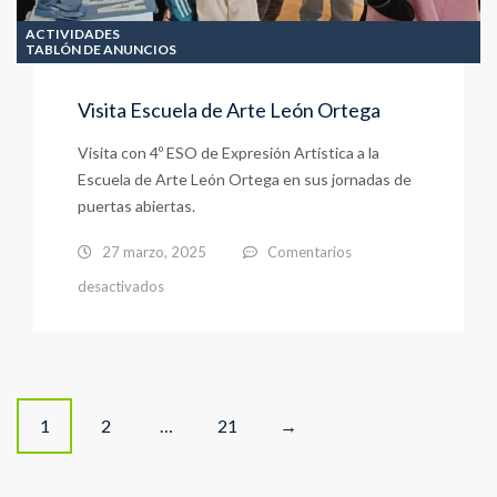
ACTIVIDADES
TABLÓN DE ANUNCIOS
Visita Escuela de Arte León Ortega
Visita con 4º ESO de Expresión Artística a la
Escuela de Arte León Ortega en sus jornadas de
puertas abiertas.
27 marzo, 2025
Comentarios
en
desactivados
Visita
Escuela
de
Posts
Arte
1
2
…
21
→
León
navigation
Ortega