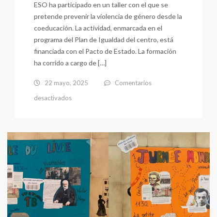
ESO ha participado en un taller con el que se
pretende prevenir la violencia de género desde la
coeducación. La actividad, enmarcada en el
programa del Plan de Igualdad del centro, está
financiada con el Pacto de Estado. La formación
ha corrido a cargo de […]
22 mayo, 2025
Comentarios
en
desactivados
Prevenir
la
Violencia
de
Género
desde
la
Coeducación