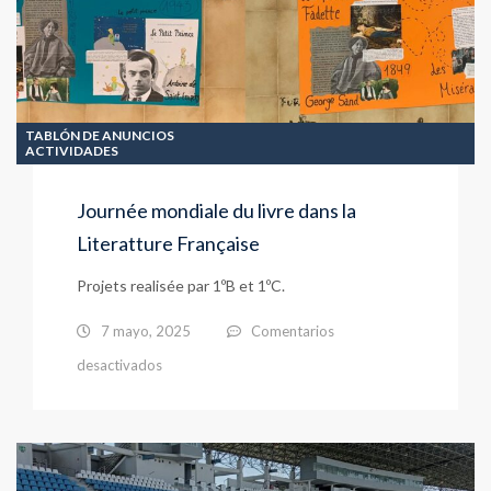
TABLÓN DE ANUNCIOS
ACTIVIDADES
Journée mondiale du livre dans la
Literatture Française
Projets realisée par 1ºB et 1ºC.
7 mayo, 2025
Comentarios
en
desactivados
Journée
mondiale
du