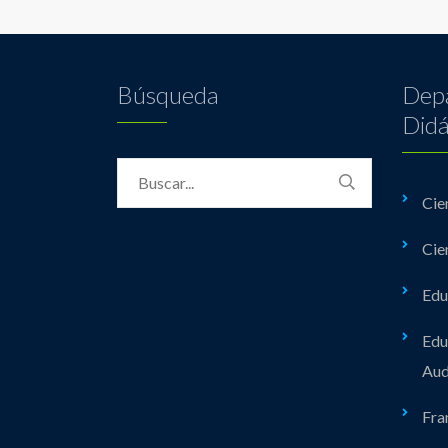
Búsqueda
Dep
Didá
Cie
Cie
Edu
Edu
Aud
Fra