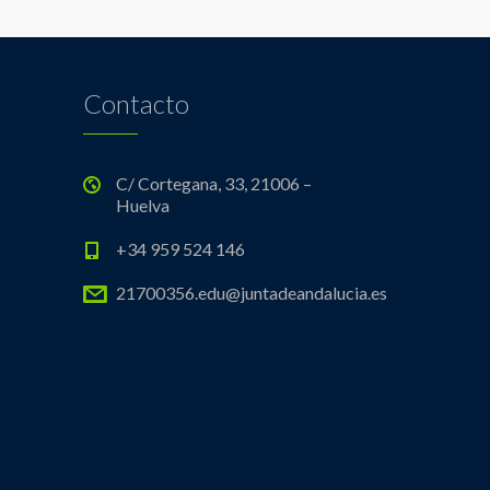
Contacto
C/ Cortegana, 33, 21006 –
Huelva
+34 959 524 146
21700356.edu@juntadeandalucia.es