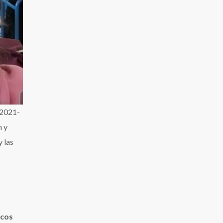
(2021-
n y
y las
rcos