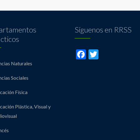
artamentos
Síguenos en RRSS
cticos
Facebook
Twitter
ncias Naturales
ncias Sociales
cación Física
cación Plástica, Visual y
iovisual
ncés