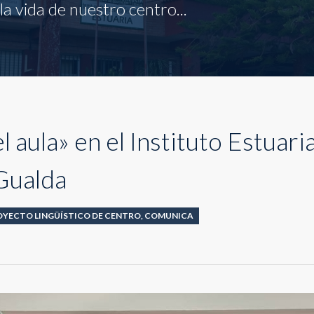
a vida de nuestro centro...
l aula» en el Instituto Estuari
Gualda
OYECTO LINGÜÍSTICO DE CENTRO
,
COMUNICA
tistas