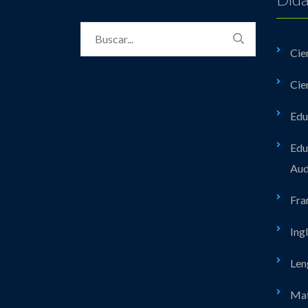
Cie
Cie
Edu
Edu
Aud
Fra
Ing
Len
Mat