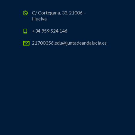
C/ Cortegana, 33, 21006 –
Huelva
+34 959 524 146
21700356.edu@juntadeandalucia.es