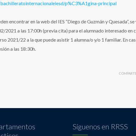
/bachilleratointernacionaleiesd/p%C3%A1gina-principal
eden encontrar en la web del IES “Diego de Guzmán y Quesada”, se 
2/2021 a las 17:00h (previa cita) para el alumnado interesado en 
rso 2021/22 a la que puede asistir 1 alumna/o y/o 1 familiar. En ca
sión a las 18:30h.
COMPART
artamentos
Síguenos en RRSS
cticos