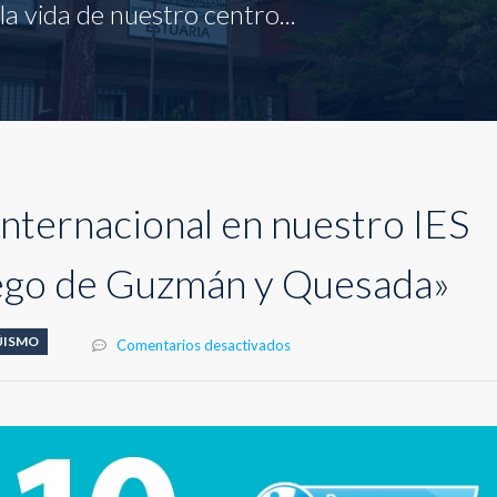
a vida de nuestro centro...
Internacional en nuestro IES
iego de Guzmán y Quesada»
ÜISMO
en
Comentarios desactivados
Bachillerato
Internacional
en
nuestro