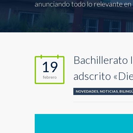
anunciando todo lo relevante en l
Bachillerato 
19
adscrito «D
febrero
NOVEDADES
,
NOTICIAS
,
BILING