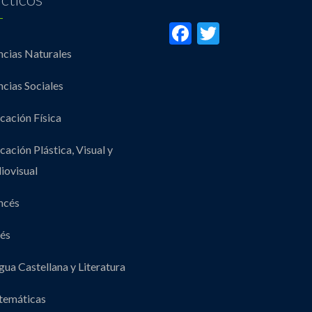
Facebook
Twitter
ncias Naturales
ncias Sociales
cación Física
cación Plástica, Visual y
iovisual
ncés
lés
gua Castellana y Literatura
emáticas