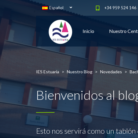
Español
+34 959 524 146
Inicio
Nuestro Cent
IES Estuaria
>
Nuestro Blog
>
Novedades
>
Bach
Bienvenidos al bl
Esto nos servirá como un tablón 