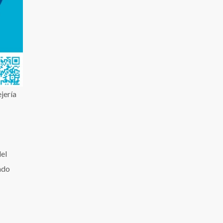
jería
del
ndo