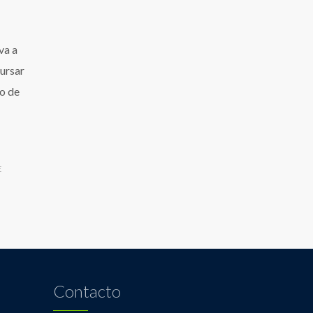
va a
cursar
so de
E
Contacto