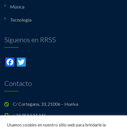
Música
Tecnología
Síguenos en RRSS
Facebook
Twitter
Contacto
C/ Cortegana, 33, 21006 – Huelva
+34 959 524 146
Usamos cookies en nuestro sitio web para brindarle la
21700356.edu@juntadeandalucia.es