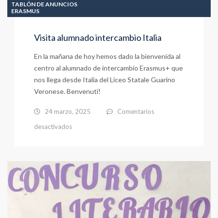
TABLÓN DE ANUNCIOS
ERASMUS
Visita alumnado intercambio Italia
En la mañana de hoy hemos dado la bienvenida al
centro al alumnado de intercambio Erasmus+ que
nos llega desde Italia del Liceo Statale Guarino
Veronese. Benvenuti!
24 marzo, 2025
Comentarios
en
desactivados
Visita
alumnado
intercambio
Italia