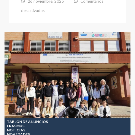
26 noviembre, 2025
Comentarios
en
desactivados
CONCURSO
DE
CARTELES
25N
(2025)
TABLÓN DE ANUNCIOS
ERASMUS
NOTICIAS
NOVEDADES