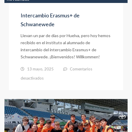
Intercambio Erasmus+ de
Schwanewede
Llevan un par de días por Huelva, pero hoy hemos
recibido en el instituto al alumnado de
intercambio del intercambio Erasmus+ de
Schwanewede. ¡Bienvenidos! Willkommen!
13 mayo, 2025
Comentarios
en
desactivados
Intercambio
Erasmus+
de
Schwanewede