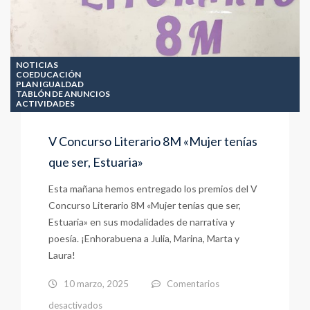
NOTICIAS
COEDUCACIÓN
PLAN IGUALDAD
TABLÓN DE ANUNCIOS
ACTIVIDADES
V Concurso Literario 8M «Mujer tenías
que ser, Estuaria»
Esta mañana hemos entregado los premios del V
Concurso Literario 8M «Mujer tenías que ser,
Estuaria» en sus modalidades de narrativa y
poesía. ¡Enhorabuena a Julia, Marina, Marta y
Laura!
10 marzo, 2025
Comentarios
en
desactivados