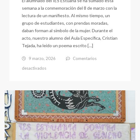
El alumnado del IES Estuaria se ha sumado esta
semana a la conmemoración del 8 de marzo con la
lectura de un manifiesto. Al mismo tiempo, un
grupo de estudiantes, con prendas moradas,
daban forman al símbolo de la mujer. Durante el
acto, nuestro alumno del Aula Específica, Cristian
Tejada, ha leído un poema escrito […]
9 marzo, 2026
Comentarios
en
desactivados
8M
en
nuestro
centro