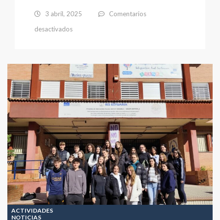
3 abril, 2025
Comentarios
en
desactivados
Reconocimiento
Aulas
Confucio
ACTIVIDADES
NOTICIAS