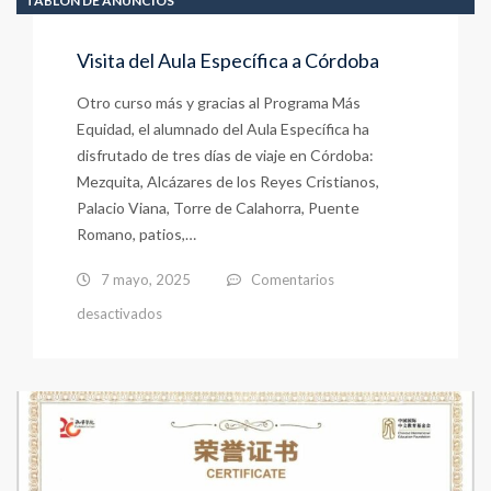
TABLÓN DE ANUNCIOS
Visita del Aula Específica a Córdoba
Otro curso más y gracias al Programa Más
Equidad, el alumnado del Aula Específica ha
disfrutado de tres días de viaje en Córdoba:
Mezquita, Alcázares de los Reyes Cristianos,
Palacio Viana, Torre de Calahorra, Puente
Romano, patios,…
7 mayo, 2025
Comentarios
en
desactivados
Visita
del
Aula
Específica
a