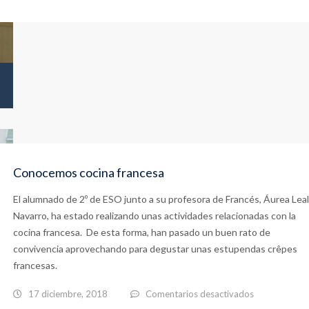
Recital
poético
en
el
Estuaria
Conocemos cocina francesa
El alumnado de 2º de ESO junto a su profesora de Francés, Áurea Leal
Navarro, ha estado realizando unas actividades relacionadas con la
cocina francesa. De esta forma, han pasado un buen rato de
convivencia aprovechando para degustar unas estupendas crêpes
francesas.
en
17 diciembre, 2018
Comentarios desactivados