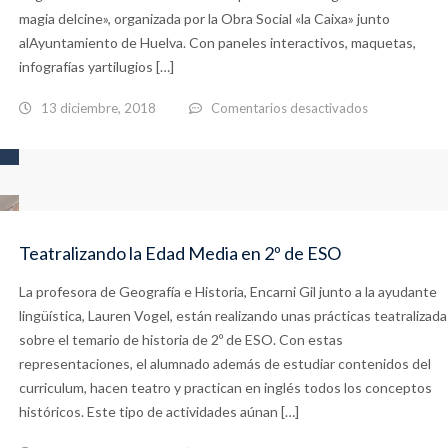
magia delcine», organizada por la Obra Social «la Caixa» junto
alAyuntamiento de Huelva. Con paneles interactivos, maquetas,
infografías yartilugios […]
en
13 diciembre, 2018
Comentarios desactivados
Méliès,
grafismo
y
televisión
Teatralizando la Edad Media en 2º de ESO
La profesora de Geografía e Historia, Encarni Gil junto a la ayudante
lingüística, Lauren Vogel, están realizando unas prácticas teatralizada
sobre el temario de historia de 2º de ESO. Con estas
representaciones, el alumnado además de estudiar contenidos del
curriculum, hacen teatro y practican en inglés todos los conceptos
históricos. Este tipo de actividades aúnan […]