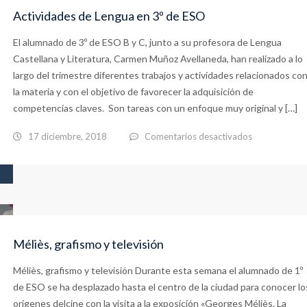
Actividades de Lengua en 3º de ESO
El alumnado de 3º de ESO B y C, junto a su profesora de Lengua
Castellana y Literatura, Carmen Muñoz Avellaneda, han realizado a lo
largo del trimestre diferentes trabajos y actividades relacionados co
la materia y con el objetivo de favorecer la adquisición de
competencias claves. Son tareas con un enfoque muy original y […]
en
17 diciembre, 2018
Comentarios desactivados
Actividades
de
Lengua
en
3º
Méliès, grafismo y televisión
de
Méliès, grafismo y televisión Durante esta semana el alumnado de 1º
ESO
de ESO se ha desplazado hasta el centro de la ciudad para conocer lo
orígenes delcine con la visita a la exposición «Georges Méliès. La