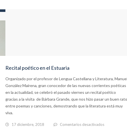
Llega
la
radionovela
al
Estuaria
Recital poético en el Estuaria
Organizado por el profesor de Lengua Castellana y Literatura, Manue
González Mairena, gran conocedor de las nuevas corrientes poéticas
en la actualidad, se celebró el pasado viernes un recital poético
gracias a la visita de Bárbara Grande, que nos hizo pasar un buen rat
entre poemas y canciones, demostrando que la literatura está muy
viva.
en
17 diciembre, 2018
Comentarios desactivados