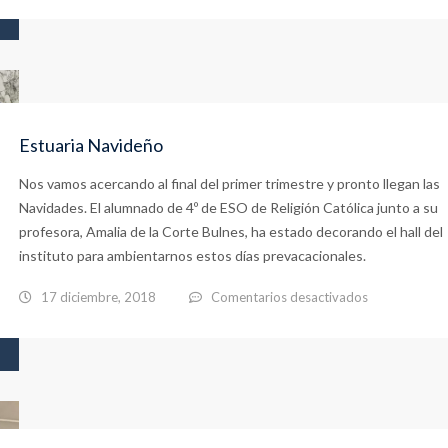
Conocemos
cocina
francesa
Estuaria Navideño
Nos vamos acercando al final del primer trimestre y pronto llegan las
Navidades. El alumnado de 4º de ESO de Religión Católica junto a su
profesora, Amalia de la Corte Bulnes, ha estado decorando el hall del
instituto para ambientarnos estos días prevacacionales.
en
17 diciembre, 2018
Comentarios desactivados
Estuaria
Navideño