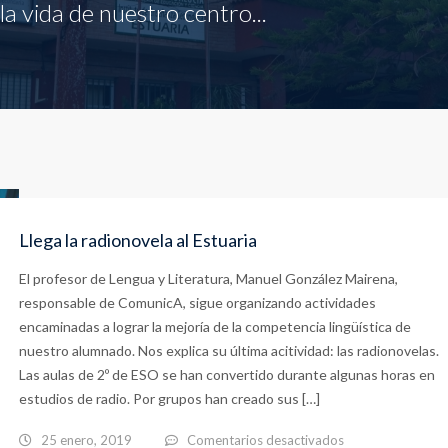
a vida de nuestro centro...
Llega la radionovela al Estuaria
El profesor de Lengua y Literatura, Manuel González Mairena,
responsable de ComunicA, sigue organizando actividades
encaminadas a lograr la mejoría de la competencia lingüística de
nuestro alumnado. Nos explica su última acitividad: las radionovelas.
Las aulas de 2º de ESO se han convertido durante algunas horas en
estudios de radio. Por grupos han creado sus […]
en
25 enero, 2019
Comentarios desactivados