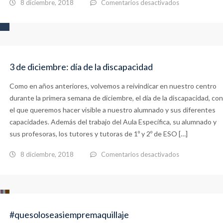
en
8 diciembre, 2018
Comentarios desactivados
Teatralizando
la
Edad
Media
3 de diciembre: día de la discapacidad
en
Como en años anteriores, volvemos a reivindicar en nuestro centro
2º
durante la primera semana de diciembre, el día de la discapacidad, con
de
el que queremos hacer visible a nuestro alumnado y sus diferentes
ESO
capacidades. Además del trabajo del Aula Específica, su alumnado y
sus profesoras, los tutores y tutoras de 1º y 2º de ESO […]
en
8 diciembre, 2018
Comentarios desactivados
3
de
diciembre:
#quesoloseasiempremaquillaje
día