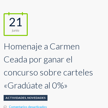
21
junio
Homenaje a Carmen
Ceada por ganar el
concurso sobre carteles
«Gradúate al 0%»
ACTIVIDADES
,
NOVEDADES
en
Comentarios desactivados