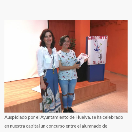
Homenaje
a
Carmen
Ceada
por
ganar
el
concurso
sobre
carteles
«Gradúate
al
0%»
Auspiciado por el Ayuntamiento de Huelva, se ha celebrado
en nuestra capital un concurso entre el alumnado de