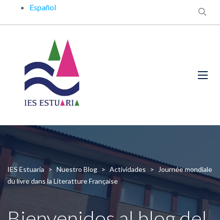
Español
IES Estuaria
>
Nuestro Blog
>
Actividades
>
Journée mondiale
du livre dans la Literatture Française
Bienvenidos al blog del