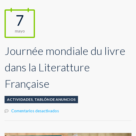
7
mayo
Journée mondiale du livre
dans la Literatture
Française
ACTIVIDADES
,
TABLÓN DE ANUNCIOS
en
Comentarios desactivados
Journée
mondiale