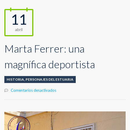
11
abril
Marta Ferrer: una
magnífica deportista
HISTORIA
,
PERSONAJES DEL ESTUARIA
en
Comentarios desactivados
Marta
Ferrer:
una
magnífica