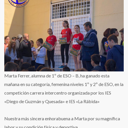
deportista
Marta Ferrer, alumna de 1º de ESO – B, ha ganado esta
mañana en su categoría, femenina niveles 1º y 2º de ESO, en la
competición carrera intercentro organizada por los IES
«Diego de Guzmán y Quesada» e IES «La Rábida»
Nuestra más sincera enhorabuena a Marta por su magnífica
labor y su condición física y deportiva.