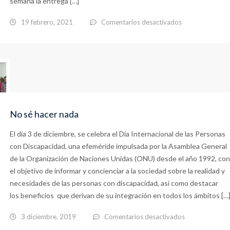
semana la entrega […]
en
19 febrero, 2021
Comentarios desactivados
Alumnos
del
IES
ESTUARIA
ganan
No sé hacer nada
el
I
El día 3 de diciembre, se celebra el Día Internacional de las Personas
Certamen
con Discapacidad, una efeméride impulsada por la Asamblea General
de la Organización de Naciones Unidas (ONU) desde el año 1992, con
Individual
el objetivo de informar y concienciar a la sociedad sobre la realidad y
de
necesidades de las personas con discapacidad, así como destacar
Mini
los beneficios que derivan de su integración en todos los ámbitos […
Cortos
en
3 diciembre, 2019
Comentarios desactivados
con