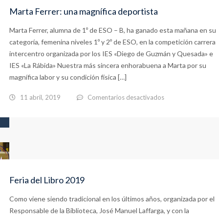
Marta Ferrer: una magnífica deportista
Marta Ferrer, alumna de 1º de ESO – B, ha ganado esta mañana en su
categoría, femenina niveles 1º y 2º de ESO, en la competición carrera
intercentro organizada por los IES «Diego de Guzmán y Quesada» e
IES «La Rábida» Nuestra más sincera enhorabuena a Marta por su
magnífica labor y su condición física […]
en
11 abril, 2019
Comentarios desactivados
Marta
Ferrer:
una
magnífica
deportista
Feria del Libro 2019
Como viene siendo tradicional en los últimos años, organizada por el
Responsable de la Biblioteca, José Manuel Laffarga, y con la