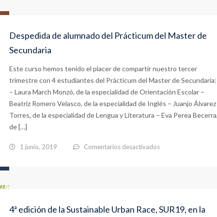
del
Estuaria
enseñando
Despedida de alumnado del Prácticum del Master de
ABP
Secundaria
en
Este curso hemos tenido el placer de compartir nuestro tercer
el
trimestre con 4 estudiantes del Prácticum del Master de Secundaria:
CEP
– Laura March Monzó, de la especialidad de Orientación Escolar –
de
Beatriz Romero Velasco, de la especialidad de Inglés – Juanjo Álvarez
Torres, de la especialidad de Lengua y Literatura – Eva Perea Becerra
Huelva
de […]
en
1 junio, 2019
Comentarios desactivados
Despedida
de
alumnado
del
4ª edición de la Sustainable Urban Race, SUR19, en la