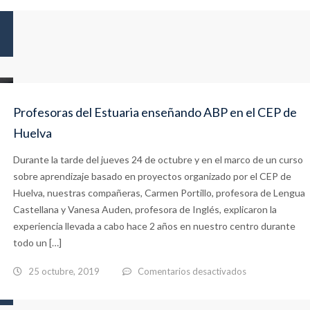
No
Móvil
sé
sobre
hacer
los
nada
Derechos
de
Profesoras del Estuaria enseñando ABP en el CEP de
la
Huelva
Infancia
Durante la tarde del jueves 24 de octubre y en el marco de un curso
sobre aprendizaje basado en proyectos organizado por el CEP de
Huelva, nuestras compañeras, Carmen Portillo, profesora de Lengua
Castellana y Vanesa Auden, profesora de Inglés, explicaron la
experiencia llevada a cabo hace 2 años en nuestro centro durante
todo un […]
en
25 octubre, 2019
Comentarios desactivados
Profesoras