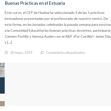
SUR19,
Buenas Prácticas en el Estuaria
en
Este curso, el CEP de Huelva ha seleccionado 3 de las 5 prácticas
la
innovadoras presentadas por el profesorado de nuestro centro. De
Universidad
esta forma, en las jornadas celebradas la pasada semana para mostrar
a la Comunidad Educativa las buenas prácticas docentes, participaron
de
Carmen Portillo y Vanesa Auden con el ABP «Por Castilla!» Javier Día
Huelva
y […]
en
20 mayo, 2019
Comentarios desactivados
Buenas
Prácticas
en
el
Estuaria