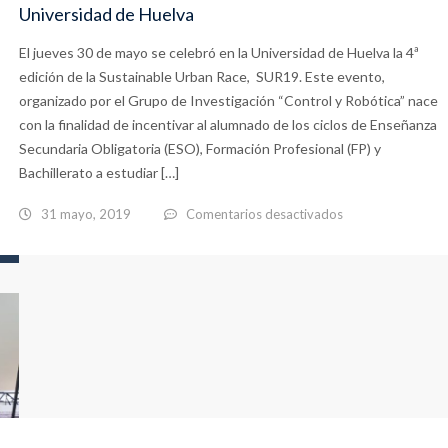
Prácticum
Universidad de Huelva
del
El jueves 30 de mayo se celebró en la Universidad de Huelva la 4ª
Master
edición de la Sustainable Urban Race, SUR19. Este evento,
de
organizado por el Grupo de Investigación “Control y Robótica” nace
Secundaria
con la finalidad de incentivar al alumnado de los ciclos de Enseñanza
Secundaria Obligatoria (ESO), Formación Profesional (FP) y
Bachillerato a estudiar […]
en
31 mayo, 2019
Comentarios desactivados
4ª
edición
de
la
Sustainable
Urban
Race,