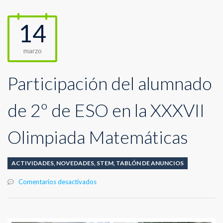
14
marzo
Participación del alumnado
de 2º de ESO en la XXXVII
Olimpiada Matemáticas
ACTIVIDADES
,
NOVEDADES
,
STEM
,
TABLÓN DE ANUNCIOS
en
Comentarios desactivados
Participación
del