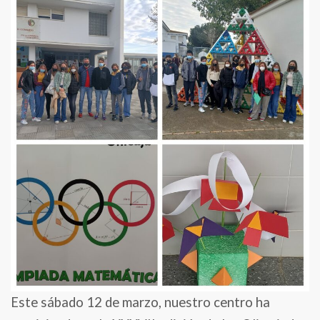
alumnado
de
2º
de
ESO
en
la
XXXVII
Olimpiada
Matemáticas
Este sábado 12 de marzo, nuestro centro ha