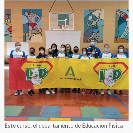
la
Liga
LED
en
voleibol
y
fútbol
sala
Este curso, el departamento de Educación Física