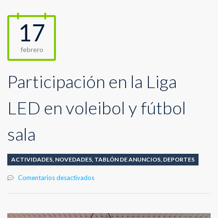
17
febrero
Participación en la Liga
LED en voleibol y fútbol
sala
ACTIVIDADES
,
NOVEDADES
,
TABLÓN DE ANUNCIOS
,
DEPORTES
en
Comentarios desactivados
Participación
en