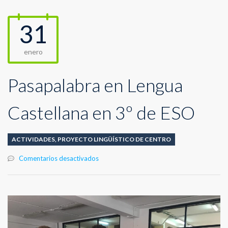
31
enero
Pasapalabra en Lengua
Castellana en 3º de ESO
ACTIVIDADES
,
PROYECTO LINGÜÍSTICO DE CENTRO
en
Comentarios desactivados
Pasapalabra
en
Lengua
Castellana