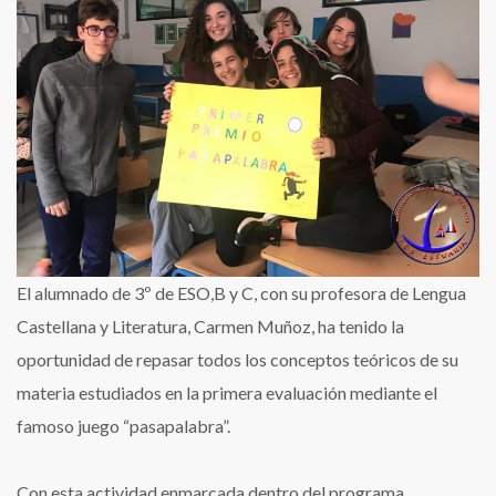
en
3º
de
ESO
El alumnado de 3º de ESO,B y C, con su profesora de Lengua
Castellana y Literatura, Carmen Muñoz, ha tenido la
oportunidad de repasar todos los conceptos teóricos de su
materia estudiados en la primera evaluación mediante el
famoso juego “pasapalabra”.
Con esta actividad enmarcada dentro del programa