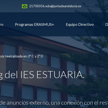
21700356.edu@juntadeandalucia.es
ro
Programas ERASMUS+
Equipo Directivo
D
ía teatralizada en 2º C y 2º D
og del IES ESTUARIA.
de anuncios externo, una conexión con el res