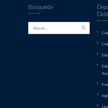
Búsqueda
Dep
Didá
Cie
Cie
Edu
Edu
Aud
Fra
Ing
Len