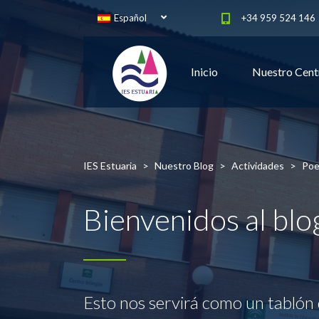
Español
+34 959 524 146
Inicio
Nuestro Cent
IES Estuaria
>
Nuestro Blog
>
Actividades
>
Poes
Bienvenidos al bl
Esto nos servirá como un tablón 