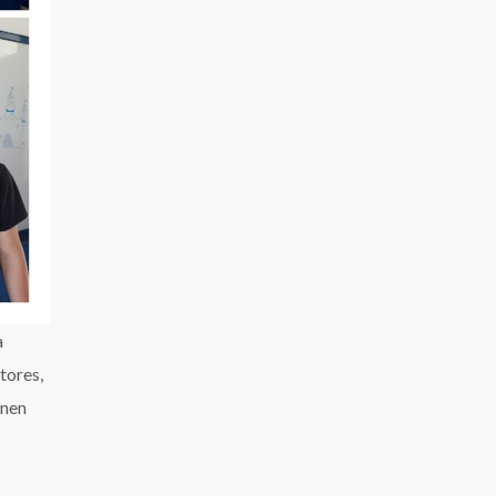
a
tores,
onen