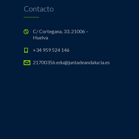
Contacto
C/ Cortegana, 33, 21006 –
Huelva
+34 959 524 146
21700356.edu@juntadeandalucia.es