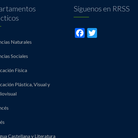
artamentos
Síguenos en RRSS
cticos
Facebook
Twitter
ncias Naturales
ncias Sociales
cación Física
cación Plástica, Visual y
iovisual
ncés
lés
gua Castellana y Literatura