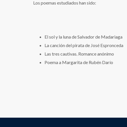
Los poemas estudiados han sido:
El sol y la luna de Salvador de Madariaga
La canción del pirata de José Espronceda
Las tres cautivas. Romance anónimo
Poema a Margarita de Rubén Darío