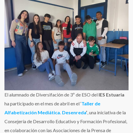
3º
Diversificación
participa
en
el
taller
Desenreda
El alumnado de Diversifación de 3º de ESO del
IES Estuaria
ha participado en el mes de abril en el ‘
Taller de
Alfabetización Mediática. Desenreda
’
, u
na iniciativa de la
Consejería de Desarrollo Educativo y Formación Profesional,
en colaboración con las Asociaciones de la Prensa de