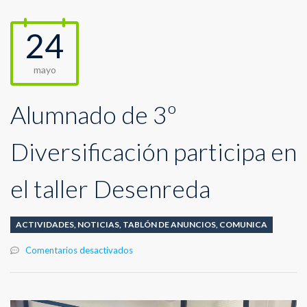
24
mayo
Alumnado de 3º
Diversificación participa en
el taller Desenreda
ACTIVIDADES
,
NOTICIAS
,
TABLÓN DE ANUNCIOS
,
COMUNICA
en
Comentarios desactivados
Alumnado
de