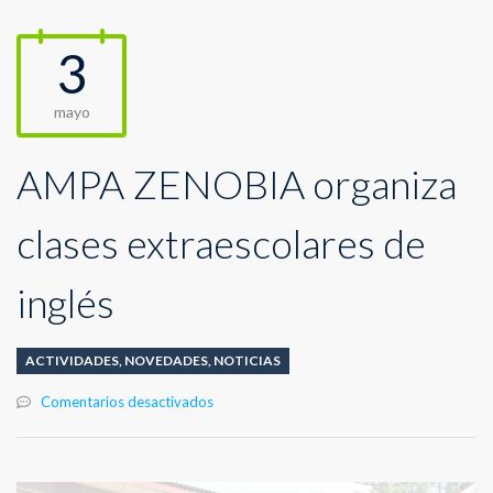
3
mayo
AMPA ZENOBIA organiza
clases extraescolares de
inglés
ACTIVIDADES
,
NOVEDADES
,
NOTICIAS
en
Comentarios desactivados
AMPA
ZENOBIA