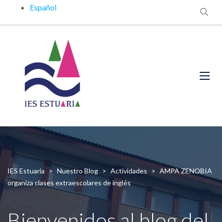
Español
IES Estuaria
>
Nuestro Blog
>
Actividades
>
AMPA ZENOBIA
organiza clases extraescolares de inglés
Bienvenidos al blog del