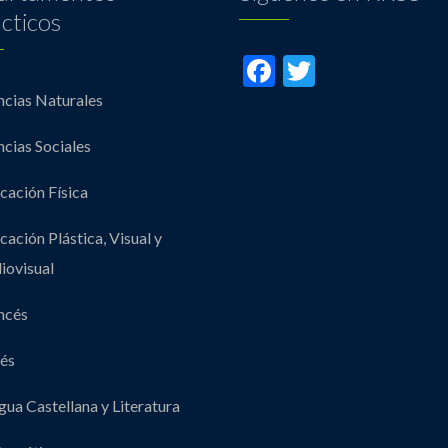
cticos
Facebook
Twitter
ncias Naturales
ncias Sociales
cación Física
cación Plástica, Visual y
iovisual
ncés
lés
gua Castellana y Literatura