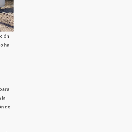
ación
ño ha
 para
 la
ón de