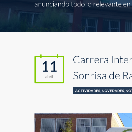
anunciando todo lo relevante en l
Carrera Inte
11
Sonrisa de R
abril
ACTIVIDADES
,
NOVEDADES
,
NO