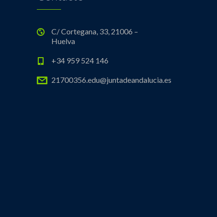
C/ Cortegana, 33, 21006 –
Huelva
+34 959 524 146
21700356.edu@juntadeandalucia.es