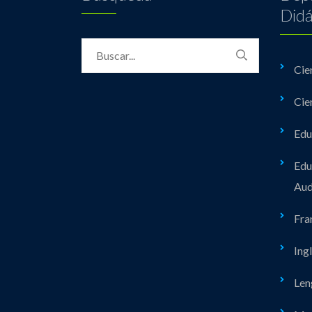
Didá
Cie
Cie
Edu
Edu
Aud
Fra
Ing
Len