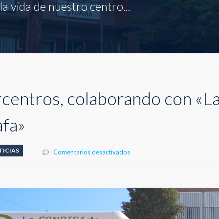
a vida de nuestro centro...
rcentros, colaborando con «L
afa»
TICIAS
en
Comentarios desactivados
Carrera
Intercentros,
colaborando
con