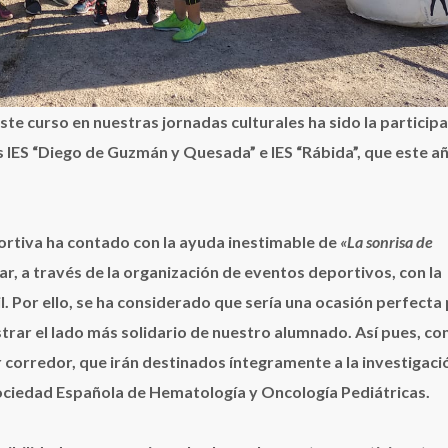
te curso en nuestras jornadas culturales ha sido la particip
s IES “Diego de Guzmán y Quesada” e IES “Rábida”, que este a
portiva ha contado con la
ayuda inestimable de
«La sonrisa de
r, a través de la organización de eventos deportivos, con la
l. Por ello, se ha considerado que sería una ocasión perfecta
trar el lado más solidario de nuestro alumnado. Así pues, con
r corredor, que irán destinados íntegramente a la investigaci
 Sociedad Española de Hematología y Oncología Pediátricas.