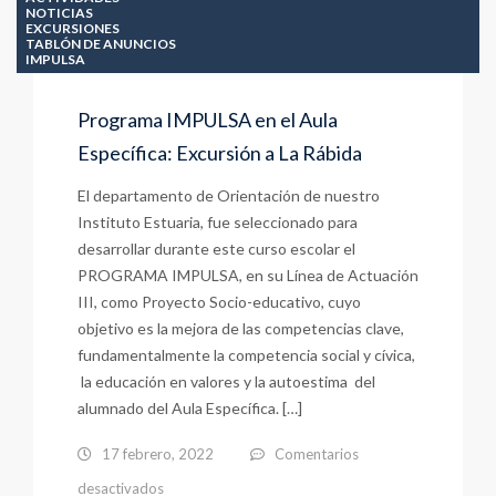
NOTICIAS
EXCURSIONES
TABLÓN DE ANUNCIOS
IMPULSA
Programa IMPULSA en el Aula
Específica: Excursión a La Rábida
El departamento de Orientación de nuestro
Instituto Estuaria, fue seleccionado para
desarrollar durante este curso escolar el
PROGRAMA IMPULSA, en su Línea de Actuación
III, como Proyecto Socio-educativo, cuyo
objetivo es la mejora de las competencias clave,
fundamentalmente la competencia social y cívica,
la educación en valores y la autoestima del
alumnado del Aula Específica. […]
17 febrero, 2022
Comentarios
en
desactivados