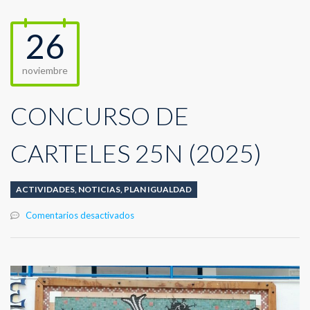
26
noviembre
CONCURSO DE
CARTELES 25N (2025)
ACTIVIDADES
,
NOTICIAS
,
PLAN IGUALDAD
en
Comentarios desactivados
CONCURSO
DE
CARTELES
25N