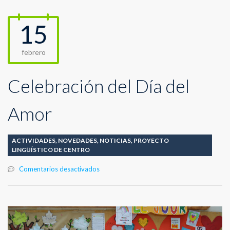
15
febrero
Celebración del Día del
Amor
ACTIVIDADES
,
NOVEDADES
,
NOTICIAS
,
PROYECTO
LINGÜÍSTICO DE CENTRO
en
Comentarios desactivados
Celebración
del
Día