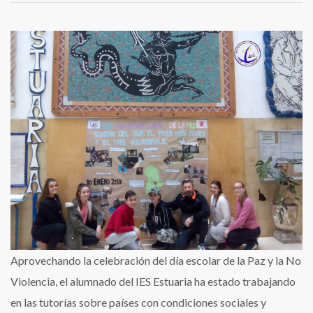
Día
de
la
Paz
y
la
No
Violencia:
Sudán
del
Sur
el
país
Aprovechando la celebración del día escolar de la Paz y la No
más
Violencia, el alumnado del IES Estuaria ha estado trabajando
vulnerable
en las tutorías sobre países con condiciones sociales y