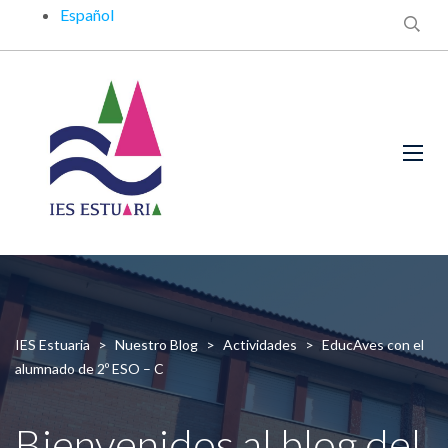
Español
IES Estuaria
>
Nuestro Blog
>
Actividades
>
EducAves con el
alumnado de 2º ESO – C
Bienvenidos al blog del