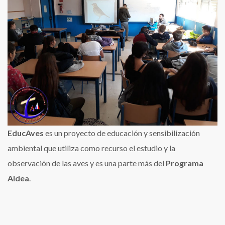
de
2º
ESO
–
C
EducAves
es un proyecto de educación y sensibilización
ambiental que utiliza como recurso el estudio y la
observación de las aves y es una parte más del
Programa
Aldea
.