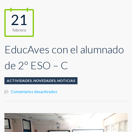
21
febrero
EducAves con el alumnado
de 2º ESO – C
ACTIVIDADES
,
NOVEDADES
,
NOTICIAS
en
Comentarios desactivados
EducAves
con
el
alumnado