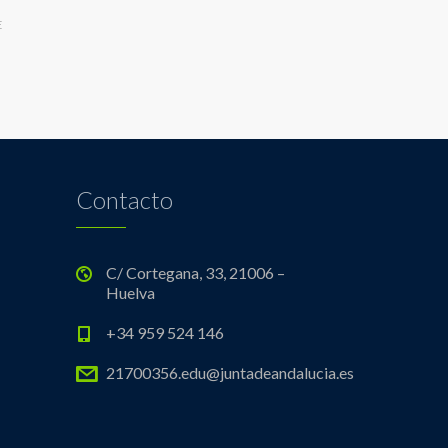
E
Contacto
C/ Cortegana, 33, 21006 –
Huelva
+34 959 524 146
21700356.edu@juntadeandalucia.es