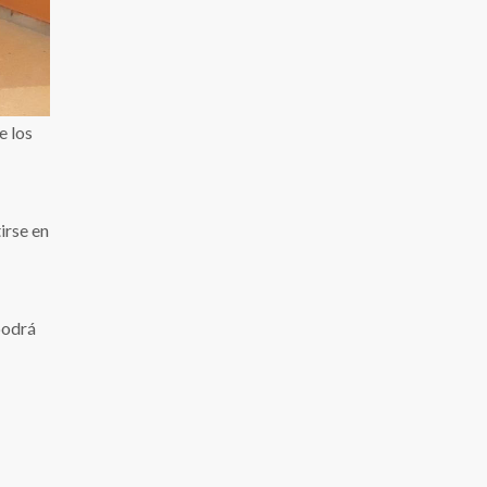
e los
irse en
podrá