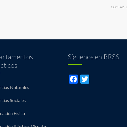
COMPART
artamentos
Síguenos en RRSS
cticos
Facebook
Twitter
ncias Naturales
ncias Sociales
cación Física
cación Plástica, Visual y