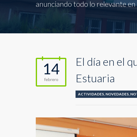
anunciando todo lo relevante en l
El día en el q
14
Estuaria
febrero
ACTIVIDADES
,
NOVEDADES
,
NO