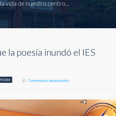
a vida de nuestro centro...
ue la poesía inundó el IES
TICIAS
en
Comentarios desactivados
El
día
en
el