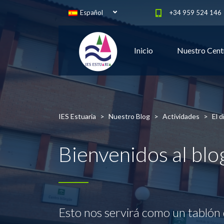
Español
+34 959 524 146
Inicio
Nuestro Cent
IES Estuaria
>
Nuestro Blog
>
Actividades
>
El d
Bienvenidos al bl
Esto nos servirá como un tablón 