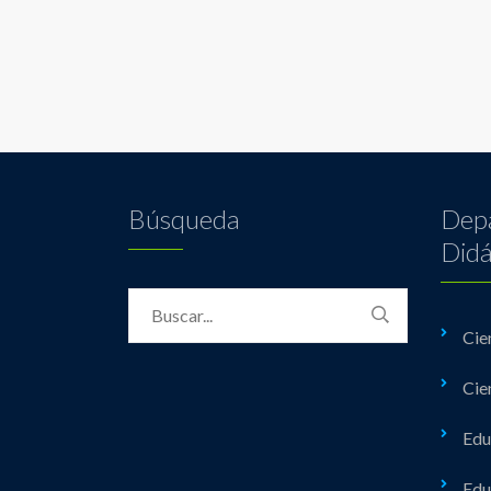
Búsqueda
Dep
Didá
Cie
Cie
Edu
Edu