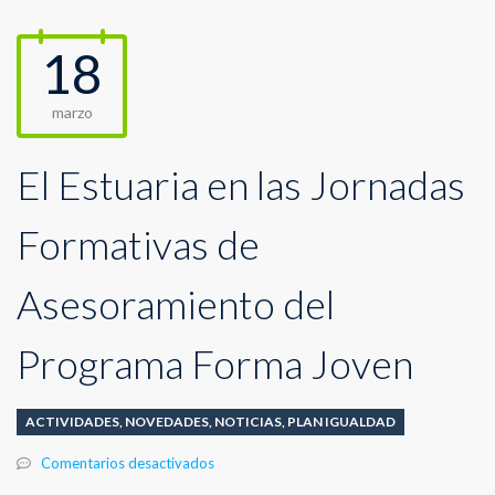
18
marzo
El Estuaria en las Jornadas
Formativas de
Asesoramiento del
Programa Forma Joven
ACTIVIDADES
,
NOVEDADES
,
NOTICIAS
,
PLAN IGUALDAD
en
Comentarios desactivados