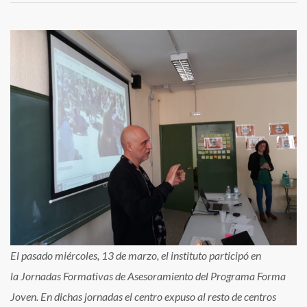
El
Estuaria
en
las
Jornadas
Formativas
de
Asesoramiento
del
Programa
Forma
Joven
El pasado miércoles, 13 de marzo, el instituto participó en
la Jornadas Formativas de Asesoramiento del Programa Forma
Joven. En dichas jornadas el centro expuso al resto de centros