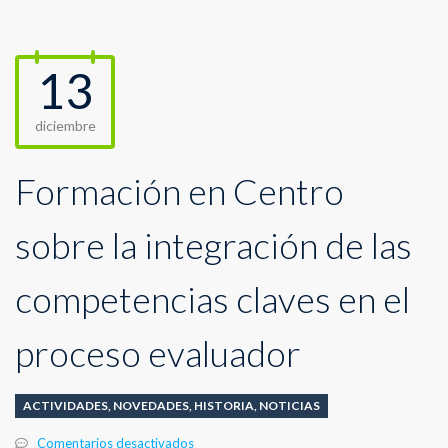
13
diciembre
Formación en Centro
sobre la integración de las
competencias claves en el
proceso evaluador
ACTIVIDADES
,
NOVEDADES
,
HISTORIA
,
NOTICIAS
en
Comentarios desactivados