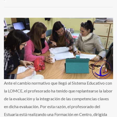
Formación
en
Centro
sobre
la
integración
de
las
competencias
claves
Ante el cambio normativo que llegó al Sistema Educativo con
en
la LOMCE, el profesorado ha tenido que replantearse la labor
el
de la evaluación y la integración de las competencias claves
proceso
en dicha evaluación. Por esta razón, el profesorado del
evaluador
Estuaria está realizando una Formación en Centro, dirigida