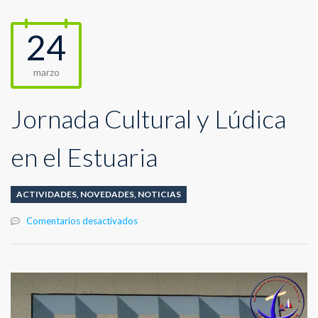
24
marzo
Jornada Cultural y Lúdica
en el Estuaria
ACTIVIDADES
,
NOVEDADES
,
NOTICIAS
en
Comentarios desactivados
Jornada
Cultural
y
Lúdica