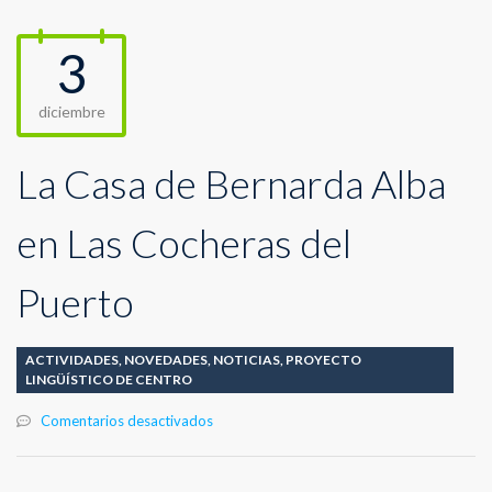
3
diciembre
La Casa de Bernarda Alba
en Las Cocheras del
Puerto
ACTIVIDADES
,
NOVEDADES
,
NOTICIAS
,
PROYECTO
LINGÜÍSTICO DE CENTRO
en
Comentarios desactivados
La
Casa