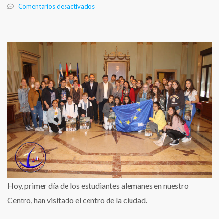
en
Comentarios desactivados
Primer
día
de
convivencia
con
estudiantes
alemanes:
paseo
por
la
ciudad
y
Hoy, primer día de los estudiantes alemanes en nuestro
visita
Centro, han visitado el centro de la ciudad.
al