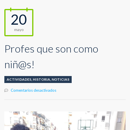
20
mayo
Profes que son como
niñ@s!
ACTIVIDADES
,
HISTORIA
,
NOTICIAS
en
Comentarios desactivados
Profes
que
son
como