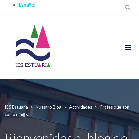
Español
IES Estuaria
>
Nuestro Blog
>
Actividades
>
Profes que son
como niñ@s!
Bienvenidos al blog del