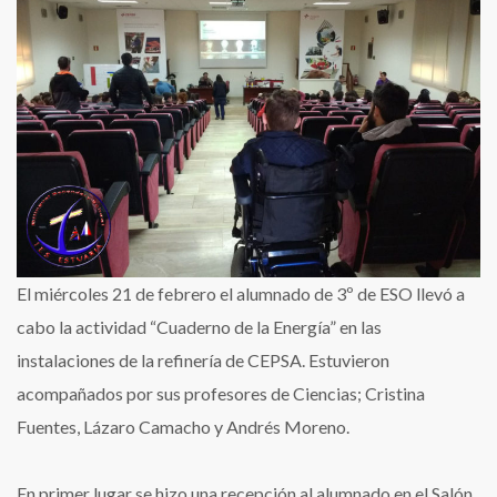
de
CEPSA
El miércoles 21 de febrero el alumnado de 3º de ESO llevó a
cabo la actividad “Cuaderno de la Energía” en las
instalaciones de la refinería de CEPSA. Estuvieron
acompañados por sus profesores de Ciencias; Cristina
Fuentes, Lázaro Camacho y Andrés Moreno.
En primer lugar se hizo una recepción al alumnado en el Salón