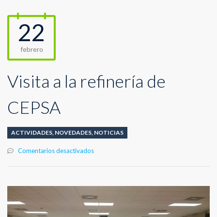
22
febrero
Visita a la refinería de
CEPSA
ACTIVIDADES
,
NOVEDADES
,
NOTICIAS
en
Comentarios desactivados
Visita
a
la
refinería