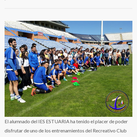
Visita
a
un
entrenamiento
del
Recreativo
de
Huelva
en
el
Nuevo
Estadio
Colombino
El alumnado del IES ESTUARIA ha tenido el placer de poder
disfrutar de uno de los entrenamientos del Recreativo Club