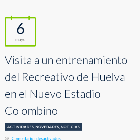
6
mayo
Visita a un entrenamiento
del Recreativo de Huelva
en el Nuevo Estadio
Colombino
ACTIVIDADES
,
NOVEDADES
,
NOTICIAS
en
Comentarios desactivados