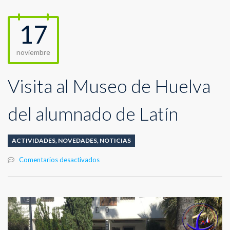
17
noviembre
Visita al Museo de Huelva
del alumnado de Latín
ACTIVIDADES
,
NOVEDADES
,
NOTICIAS
en
Comentarios desactivados
Visita
al
Museo
de