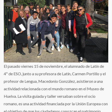
Huelva
del
alumnado
de
Latín
El pasado viernes 15 de noviembre, el alumnado de Latín de
4º de ESO, junto a su profesora de Latín, Carmen Portillo y el
profesor de Lengua, Macedonio González, asistieron a una
actividad relacionada con el mundo romano en el Museo de
Huelva. La visita guiada y taller versaban sobre el ocio
romano, es una actividad financiada por la Unión Europea con
el objetivo de que los ciudadanos conozcan el patrimonio