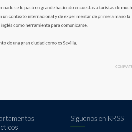
alumnado se lo pasó en grande haciendo encuestas a turistas de muc
n un contexto internacional y de experimentar de primera mano la
el inglés como herramienta para comunicarse.
to de una gran ciudad como es Sevilla.
COMPART
artamentos
Síguenos en RRSS
cticos