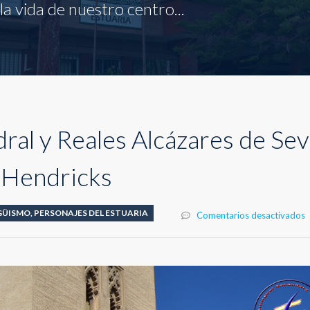
a vida de nuestro centro...
dral y Reales Alcázares de Sevi
 Hendricks
GÜISMO
,
PERSONAJES DEL ESTUARIA
e
Comentarios desactivados
V
a
C
y