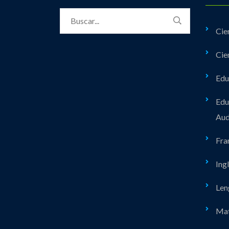
Cie
Cie
Edu
Edu
Aud
Fra
Ing
Len
Mat