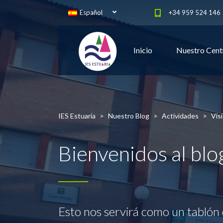
Español
+34 959 524 146
Inicio
Nuestro Cent
IES Estuaria
>
Nuestro Blog
>
Actividades
>
Vis
Bienvenidos al bl
Esto nos servirá como un tablón 