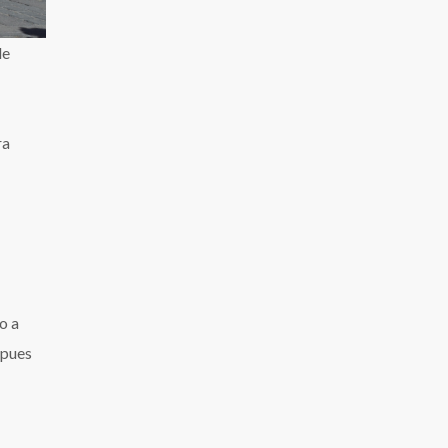
de
ra
o a
 pues