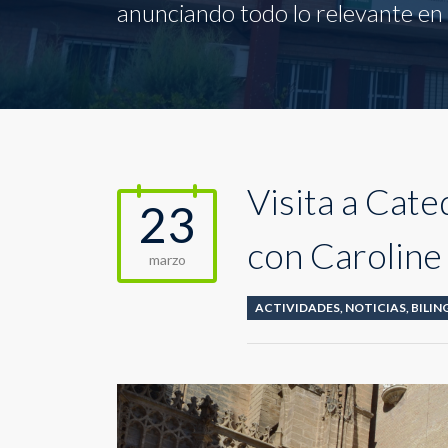
anunciando todo lo relevante en l
Visita a Cate
23
con Caroline
marzo
ACTIVIDADES
,
NOTICIAS
,
BILIN