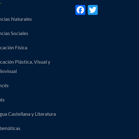
Facebook
Twitter
ncias Naturales
ncias Sociales
cación Física
cación Plástica, Visual y
iovisual
ncés
lés
gua Castellana y Literatura
emáticas