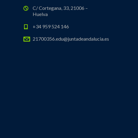
C/ Cortegana, 33, 21006 –
Huelva
+34 959 524 146
21700356.edu@juntadeandalucia.es