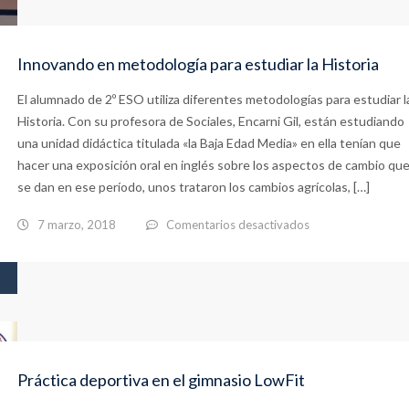
Violencia
de
Innovando en metodología para estudiar la Historia
género
El alumnado de 2º ESO utiliza diferentes metodologías para estudiar l
Historia. Con su profesora de Sociales, Encarni Gil, están estudiando
una unidad didáctica titulada «la Baja Edad Media» en ella tenían que
hacer una exposición oral en inglés sobre los aspectos de cambio qu
se dan en ese período, unos trataron los cambios agrícolas, […]
en
7 marzo, 2018
Comentarios desactivados
Innovando
en
metodología
para
estudiar
Práctica deportiva en el gimnasio LowFit
la