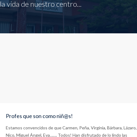
a vida de nuestro centro...
Profes que son como niñ@s!
Estamos convencidos de que Carmen, Peña, Virginia, Bárbara, Lázaro,
Nico, Miguel Ángel, Eva……. Todos! Han disfrutado de lo lindo las