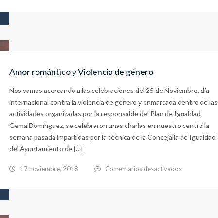
Banco
de
Alimentos
de
Huelva
Amor romántico y Violencia de género
en
Nos vamos acercando a las celebraciones del 25 de Noviembre, día
el
internacional contra la violencia de género y enmarcada dentro de las
Estuaria
actividades organizadas por la responsable del Plan de Igualdad,
Gema Domínguez, se celebraron unas charlas en nuestro centro la
semana pasada impartidas por la técnica de la Concejalía de Igualdad
del Ayuntamiento de […]
en
17 noviembre, 2018
Comentarios desactivados
Amor
romántico
y