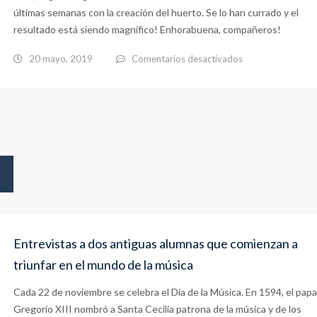
últimas semanas con la creación del huerto. Se lo han currado y el
resultado está siendo magnífico! Enhorabuena, compañeros!
en
20 mayo, 2019
Comentarios desactivados
Profes
que
son
como
niñ@s!
Entrevistas a dos antiguas alumnas que comienzan a
triunfar en el mundo de la música
Cada 22 de noviembre se celebra el Día de la Música. En 1594, el papa
Gregorio XIII nombró a Santa Cecilia patrona de la música y de los