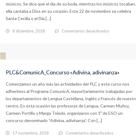
músicos. Se dice que el día de su boda, mientras los músicos tocaban,
ella cantaba a Dios en su corazón. Este 22 de noviembre se celebra
Santa Cecilia o el Día […]
en
8 diciembre, 2018
Comentarios desactivados
Entrevistas
a
dos
antiguas
PLC&ComunicA_Concurso «Adivina, adivinanza»
alumnas
Comenzamos un año más las actividades del PLC y este curso nos
que
adherimos al Programa ComunicA, mayoritariamente trabajadas por
comienzan
los departamentos de Lengua Castellana, Inglés y Francés de nuestr
a
centro. En esta ocasión las profesoras de Lengua, Carmen Muñoz,
triunfar
Carmen Portillo y Marga Toledo, organizaron con 1º de ESO un
concurso denominado “Adivina, adivinanza”. Con […]
en
el
en
17 noviembre, 2018
Comentarios desactivados